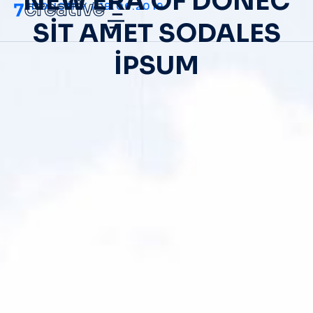
NEW ERA OF DONEC
INDUSTRY
/
19.06.2019
SIT AMET SODALES
IPSUM