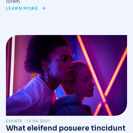
lorem.
LEARN MORE
EVENTS
/
12.04.2021
What eleifend posuere tincidunt