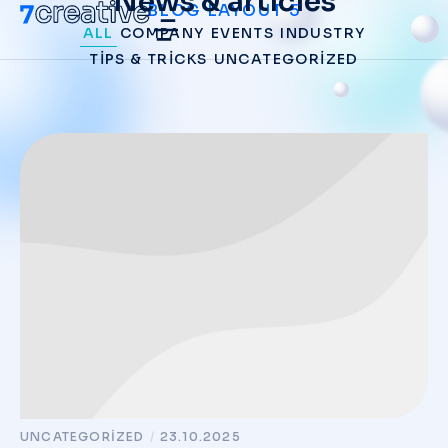
News & articles
BLOG LAYOUT 5
ALL
COMPANY
EVENTS
INDUSTRY
TIPS & TRICKS
UNCATEGORIZED
UNCATEGORIZED
/
23.10.2025